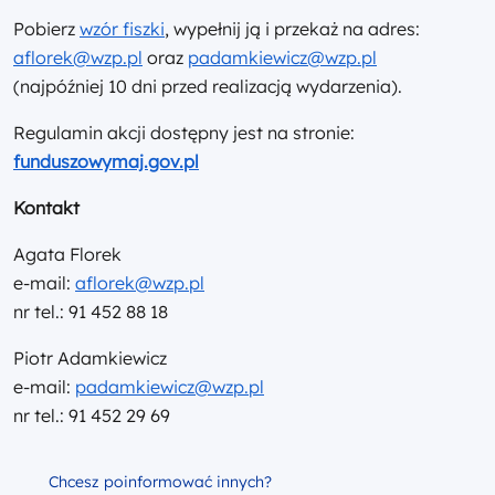
Pobierz
wzór fiszki
, wypełnij ją i przekaż na adres:
aflorek@wzp.pl
oraz
padamkiewicz@wzp.pl
(najpóźniej 10 dni przed realizacją wydarzenia).
Regulamin akcji dostępny jest na stronie:
funduszowymaj.gov.pl
Kontakt
Agata Florek
e-mail:
aflorek@wzp.pl
nr tel.: 91 452 88 18
Piotr Adamkiewicz
e-mail:
padamkiewicz@wzp.pl
nr tel.: 91 452 29 69
Chcesz poinformować innych?