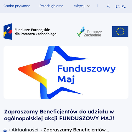
Szukaj w ser
Osoba prywatna
Przedsiębiorca
więcej
EN
PL
Fundusze dla
Fundusze dla
Fundusze Europejskie dla Pomorza Zachodniego
Zapraszamy Beneficjentów do udziału w
ogólnopolskiej akcji FUNDUSZOWY MAJ!
Przejdź do strony głównej portalu
Aktualności
Zapraszamy Beneficjentów...