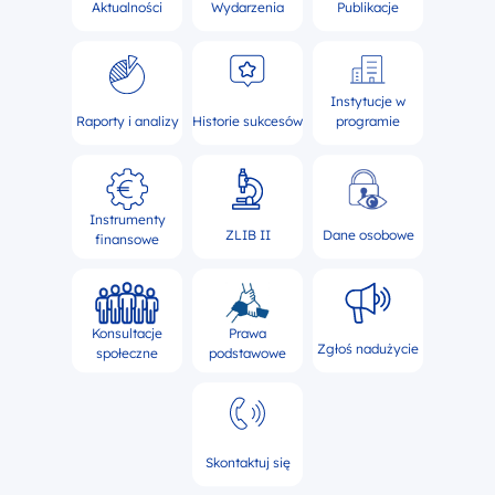
Aktualności
Wydarzenia
Publikacje
Instytucje w
Raporty i analizy
Historie sukcesów
programie
Instrumenty
ZLIB II
Dane osobowe
finansowe
Konsultacje
Prawa
Zgłoś nadużycie
społeczne
podstawowe
Skontaktuj się