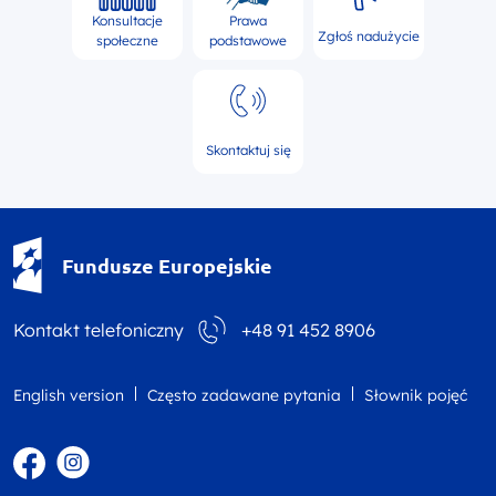
Konsultacje
Prawa
Zgłoś nadużycie
społeczne
podstawowe
Skontaktuj się
Fundusze Europejskie - logotyp
Fundusze Europejskie
Kontakt telefoniczny
+48 91 452 8906
English version
Często zadawane pytania
Słownik pojęć
Facebook
Instagram