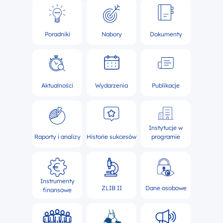
Poradniki
Nabory
Dokumenty
Aktualności
Wydarzenia
Publikacje
Instytucje w
Raporty i analizy
Historie sukcesów
programie
Instrumenty
ZLIB II
Dane osobowe
finansowe