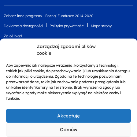
Zobacz inne programy
Poznaj Fundusze 2014-2020
Deklaracja dostępności
Polityka prywatności
Mapa strony
Zgłoś błąd
Zarządzaj zgodami plików
cookie
Aby zapewnić jak najlepsze wrażenia, korzystamy z technologii,
takich jak pliki cookie, do przechowywania i/lub uzyskiwania dostępu
do informacji o urządzeniu. Zgoda na te technologie pozwoli nam
przetwarzać dane, takie jak zachowanie podczas przeglądania lub
unikalne identyfikatory na tej stronie. Brak wyrażenia zgody lub
Projekt finansowany przez Unię Europejską z
wycofanie zgody może niekorzystnie wpłynąć na niektóre cechy i
Europejskiego Funduszu Rozwoju Regionalnego w
funkcje.
ramach Regionalnego Programu Operacyjnego
Województwa Zachodniopomorskiego 2014 - 2020
Akceptuję
Odmów