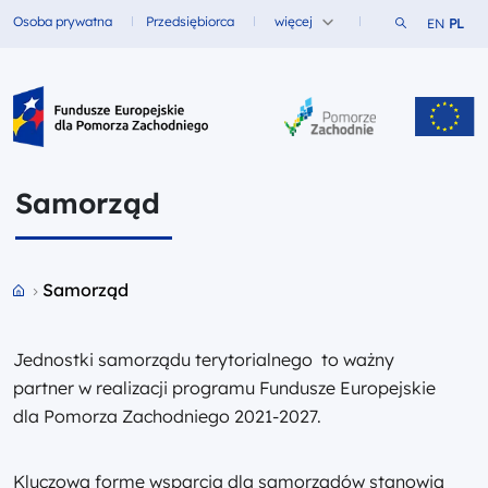
Szukaj w ser
Osoba prywatna
Przedsiębiorca
więcej
EN
PL
Fundusze dla
Fundusze dla
Fundusze Europejskie dla Pomorza Zachodniego
Samorząd
Przejdź do strony głównej portalu
Samorząd
Jednostki samorządu terytorialnego to ważny
partner w realizacji programu Fundusze Europejskie
dla Pomorza Zachodniego 2021-2027.
Kluczową formę wsparcia dla samorządów stanowią