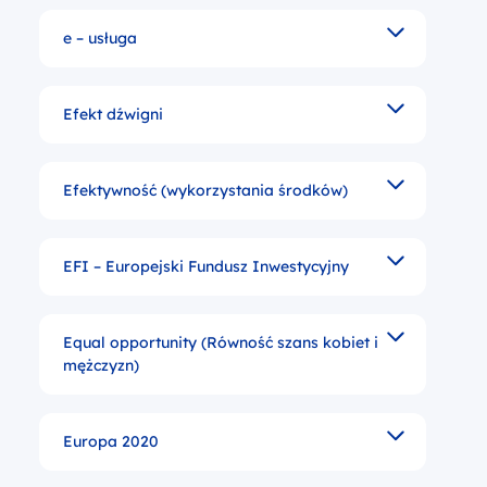
e – usługa
Usługi, których świadczenie odbywa się za pomocą I
Efekt dźwigni
efekt zachodzący wówczas, gdy wraz z uruchomienie
Efektywność (wykorzystania środków)
kryterium ewaluacyjne porównujące wielkość nakładó
EFI – Europejski Fundusz Inwestycyjny
Fundusz powołany w 1994 roku w celu pomocy małym
Equal opportunity (Równość szans kobiet i
jedna z zasad polityki spójności Unii Europejskiej
mężczyzn)
Europa 2020
Strategia na rzecz inteligentnego i zrównoważonego