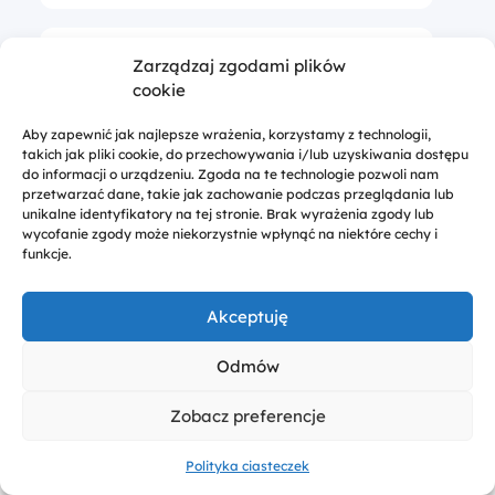
Transport multimodalny
przewóz towarów przez więcej niż jeden środek tra
Zarządzaj zgodami plików
cookie
Transza środków
Rata płatności przekazywana beneficjentowi przez in
Aby zapewnić jak najlepsze wrażenia, korzystamy z technologii,
takich jak pliki cookie, do przechowywania i/lub uzyskiwania dostępu
do informacji o urządzeniu. Zgoda na te technologie pozwoli nam
przetwarzać dane, takie jak zachowanie podczas przeglądania lub
Trwałośc projektu
Utrzymanie efektów rzeczowych projektów (inwestycji
unikalne identyfikatory na tej stronie. Brak wyrażenia zgody lub
wycofanie zgody może niekorzystnie wpłynąć na niektóre cechy i
funkcje.
Litera
Uu
Akceptuję
Odmów
Umowa bliźniacza
Umowa pomiędzy partnerami dotycząca współpracy 
Zobacz preferencje
Umowa o dofinansowanie
Umowa określająca poziom dofinansowania udzielone
Polityka ciasteczek
Wsparcie
Moje
Kontakt
Menu