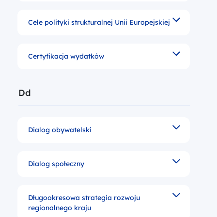
Cele polityki strukturalnej Unii Europejskiej
cele służące osiągnięciu spójności społeczno-gospod
Certyfikacja wydatków
czynność dokonywana w ramach systemu kontroli fina
Litera
Dd
Dialog obywatelski
Formy kontaktu i współpracy pomiędzy sektorem pub
Dialog społeczny
Formy kontaktu i współpracy pomiędzy sektorem pub
Długookresowa strategia rozwoju
dokument planistyczny określającym cele i kierunki
regionalnego kraju