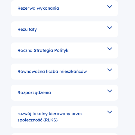
Rezerwa wykonania
Środki w wysokości 6 proc. ogólnej sumy przyznane
Rezultaty
Bezpośrednie i natychmiastowe efekty zrealizowaneg
Roczna Strategia Polityki
Dokument definiujący priorytety w ramach poszczeg
Równoważna liczba mieszkańców
Liczba wyrażająca wielokrotność ładunku zanieczy
Rozporządzenia
Są formą stanowienia prawa wspólnotowego o najsi
rozwój lokalny kierowany przez
Metodologa rozwoju lokalnego, gdzie nadrzędną rol
społeczność (RLKS)