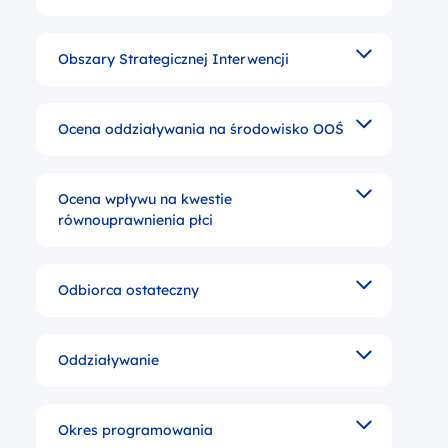
Obszary Strategicznej Interwencji
Wydzielone przestrzennie obszary administracyjne 
Ocena oddziaływania na środowisko OOŚ
Badanie polegające na określeniu, opisie i ocenie
Ocena wpływu na kwestie
Analiza strategii politycznych i ustawodawstwa w c
równouprawnienia płci
Odbiorca ostateczny
Podmiot lub osoba prywatna korzystające z projektó
Oddziaływanie
Konsekwencje dla bezpośrednich adresatów po zakończ
Okres programowania
Wieloletni okres planowania budżetu Unii Europejs