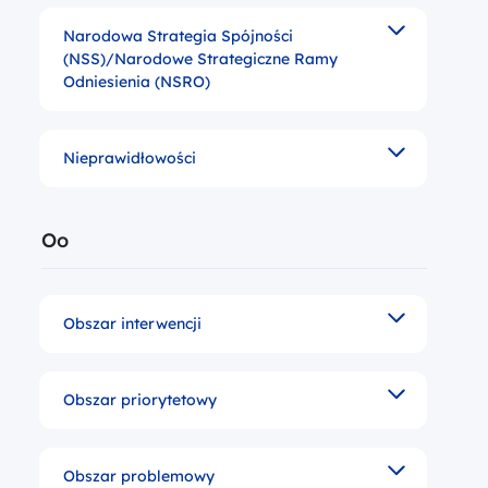
Narodowa Strategia Spójności
Dokument określający strategię rozwoju społeczno-
(NSS)/Narodowe Strategiczne Ramy
Odniesienia (NSRO)
Nieprawidłowości
Rozbieżności w stosunku do uzgodnionego przez ins
Litera
Oo
Obszar interwencji
Grupa kategorii interwencji odpowiadająca odpowie
Obszar priorytetowy
Obszar lub dziedzina stanowiąca jedną z głównych os
Obszar problemowy
Obszar szczególnego zjawiska z zakresu gospodark