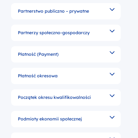
Partnerstwo publiczno – prywatne
Partnerstwo sektora publicznego i prywatnego mając
Partnerzy społeczno-gospodarczy
To organizacje pracodawców i organizacje związkowe 
Płatność (Payment)
Określona wielkość środków w ramach pomocy finans
Płatność okresowa
Płatność dokonywana w trakcie realizacji programu 
Początek okresu kwalifikowalności
Moment rozpoczęcia dopuszczalności wydatkowania 
Podmioty ekonomii społecznej
Forma aktywności społeczno-gospodarczej. PES może b