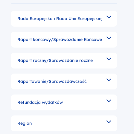
Rada Europejska i Rada Unii Europejskiej
Główne organy decyzyjne Unii Europejskiej, repreze
Raport końcowy/Sprawozdanie Końcowe
Raport dotyczący wdrażanej pomocy, który powinien 
Raport roczny/Sprawozdanie roczne
Raport na temat wdrażania programu lub projektów 
Raportowanie/Sprawozdawczość
Przekazywanie sprawozdań z realizacji zadań współ
Refundacja wydatków
Zwrot przez Komisję Europejską wydatków realizow
Region
Podporządkowana bezpośrednio szczeblowi centralne