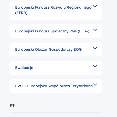
Europejski Fundusz Rozwoju Regionalnego
Jest jednym z głównych instrumentów finansowych eur
(EFRR)
Europejski Fundusz Społeczny Plus (EFS+)
Powstał na mocy traktatu rzymskiego w celu popraw
Europejski Obszar Gospodarczy EOG
Forma partnerstwa pomiędzy państwami członkowskimi
Ewaluacja
Ocena/oszacowanie jakości (stopnia) realizacji pr
EWT – Europejska Współpraca Terytorialna
Jeden z celów polityki spójności Unii Europejskiej
Litera
Ff