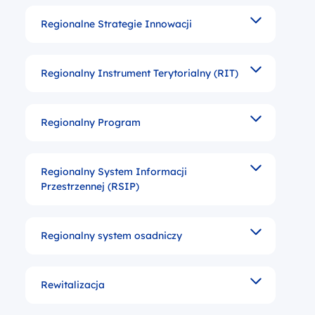
Regionalne Strategie Innowacji
Ma na celu wspomaganie władz regionalnych lub loka
Regionalny Instrument Terytorialny (RIT)
Narzędzia pozwalające podejść do pewnych inwestyc
Regionalny Program
Program ograniczony pod względem terytorialnym d
Regionalny System Informacji
system informatyczny umożliwiający pozyskiwanie, 
Przestrzennej (RSIP)
Regionalny system osadniczy
sieć ośrodków osadniczych powiązanych wzajemnie, i
Rewitalizacja
Kompleksowe, zintegrowane, kilkuletnie, lokalne pr