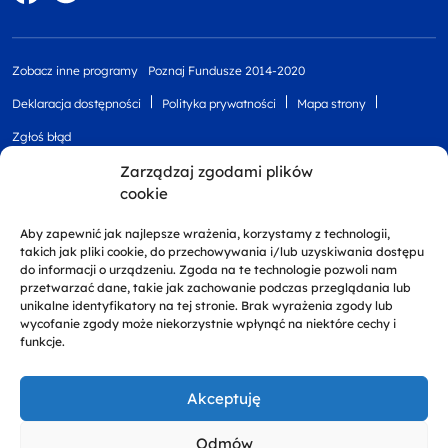
Zobacz inne programy
Poznaj Fundusze 2014-2020
Deklaracja dostępności
Polityka prywatności
Mapa strony
Zgłoś błąd
Zarządzaj zgodami plików
cookie
Aby zapewnić jak najlepsze wrażenia, korzystamy z technologii,
takich jak pliki cookie, do przechowywania i/lub uzyskiwania dostępu
do informacji o urządzeniu. Zgoda na te technologie pozwoli nam
przetwarzać dane, takie jak zachowanie podczas przeglądania lub
unikalne identyfikatory na tej stronie. Brak wyrażenia zgody lub
Projekt finansowany przez Unię Europejską z
wycofanie zgody może niekorzystnie wpłynąć na niektóre cechy i
Europejskiego Funduszu Rozwoju Regionalnego w
funkcje.
ramach Regionalnego Programu Operacyjnego
Województwa Zachodniopomorskiego 2014 - 2020
Akceptuję
Odmów