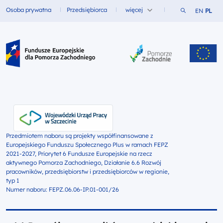
Szukaj w ser
Osoba prywatna
Przedsiębiorca
więcej
EN
PL
Fundusze dla
Fundusze dla
Fundusze Europejskie dla Pomorza Zachodniego
Przedmiotem naboru są projekty współfinansowane z
Europejskiego Funduszu Społecznego Plus w ramach FEPZ
2021-2027, Priorytet 6 Fundusze Europejskie na rzecz
aktywnego Pomorza Zachodniego, Działanie 6.6 Rozwój
pracowników, przedsiębiorstw i przedsiębiorców w regionie,
typ 1
Numer naboru: FEPZ.06.06-IP.01-001/26