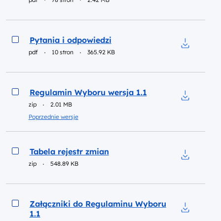
Podgląd
Pytania i odpowiedzi
pdf
10 stron
365.92 KB
Pobierz do
Podgląd
Regulamin Wyboru wersja 1.1
zip
2.01 MB
Pobierz do
Poprzednie wersje
Podgląd
Tabela rejestr zmian
zip
548.89 KB
Pobierz do 
Podgląd
Załączniki do Regulaminu Wyboru
1.1
Pobierz do