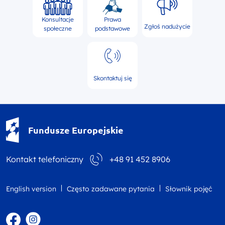
Konsultacje
Prawa
Zgłoś nadużycie
społeczne
podstawowe
Skontaktuj się
Fundusze Europejskie - logotyp
Fundusze Europejskie
Kontakt telefoniczny
+48 91 452 8906
English version
Często zadawane pytania
Słownik pojęć
Facebook
Instagram