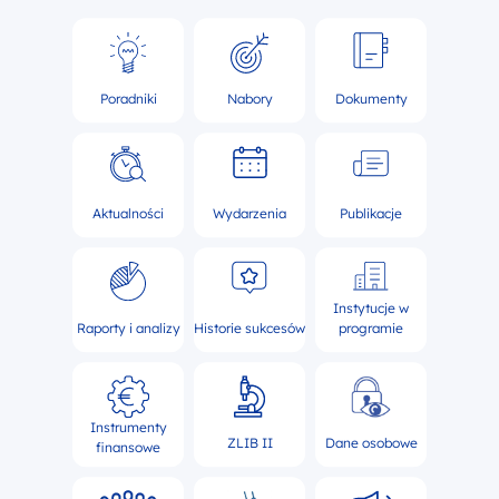
Poradniki
Nabory
Dokumenty
Aktualności
Wydarzenia
Publikacje
Instytucje w
Raporty i analizy
Historie sukcesów
programie
Instrumenty
ZLIB II
Dane osobowe
finansowe