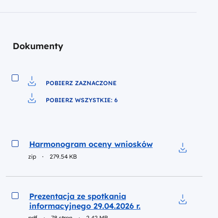
Dokumenty
POBIERZ ZAZNACZONE
Pobierz do pliku
POBIERZ WSZYSTKIE: 6
Pobierz do pliku
Podgląd
Harmonogram oceny wniosków
zip
279.54 KB
Pobierz d
Podgląd
Prezentacja ze spotkania
informacyjnego 29.04.2026 r.
Pobierz do
pdf
78 stron
2.42 MB