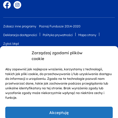
Facebook
Instagram
Zobacz inne programy
Poznaj Fundusze 2014-2020
Deklaracja dostępności
Polityka prywatności
Mapa strony
Zgłoś błąd
Zarządzaj zgodami plików
cookie
Aby zapewnić jak najlepsze wrażenia, korzystamy z technologii,
takich jak pliki cookie, do przechowywania i/lub uzyskiwania dostępu
do informacji o urządzeniu. Zgoda na te technologie pozwoli nam
przetwarzać dane, takie jak zachowanie podczas przeglądania lub
unikalne identyfikatory na tej stronie. Brak wyrażenia zgody lub
Projekt finansowany przez Unię Europejską z
wycofanie zgody może niekorzystnie wpłynąć na niektóre cechy i
Europejskiego Funduszu Rozwoju Regionalnego w
funkcje.
ramach Regionalnego Programu Operacyjnego
Województwa Zachodniopomorskiego 2014 - 2020
Akceptuję