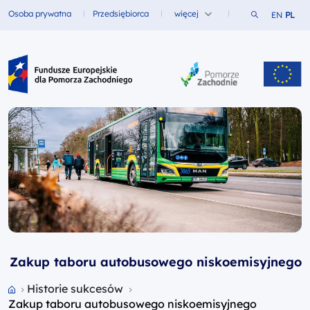
Szukaj w ser
Osoba prywatna
Przedsiębiorca
więcej
EN
PL
Fundusze dla
Fundusze dla
Fundusze Europejskie dla Pomorza Zachodniego
Zakup taboru autobusowego niskoemisyjnego
Przejdź do strony głównej portalu
Historie sukcesów
Zakup taboru autobusowego niskoemisyjnego