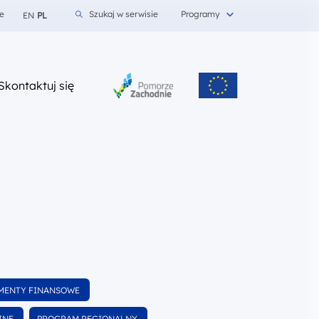
e
Szukaj w serwisie
Programy
EN
PL
z nami
Skontaktuj się
j
MENTY FINANSOWE
dokumentów
Wyfiltruj
JNE
PROGRAM REGIONALNY