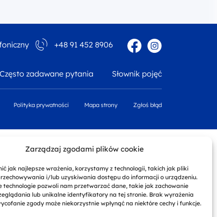
Facebook
Instagram
foniczny
+48 91 452 8906
Często zadawane pytania
Słownik pojęć
Polityka prywatności
Mapa strony
Zgłoś błąd
Zarządzaj zgodami plików cookie
ć jak najlepsze wrażenia, korzystamy z technologii, takich jak pliki
przechowywania i/lub uzyskiwania dostępu do informacji o urządzeniu.
 technologie pozwoli nam przetwarzać dane, takie jak zachowanie
eglądania lub unikalne identyfikatory na tej stronie. Brak wyrażenia
ycofanie zgody może niekorzystnie wpłynąć na niektóre cechy i funkcje.
mach Regionalnego Programu Operacyjnego