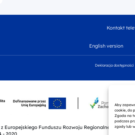
Kontakt tele
English version
Deklaracja dostępności
Aby zapewni
cookie, do 
Zgoda na te
podczas prz
zgody lub w
ką z Europejskiego Funduszu Rozwoju Regionalnego w ra
 - 2020