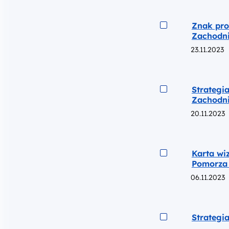
Podgląd
Znak pro
Zachodn
23.11.2023
Podgląd
Strategi
Zachodni
20.11.2023
Podgląd
Karta wi
Pomorza 
06.11.2023
Podgląd
Strategi