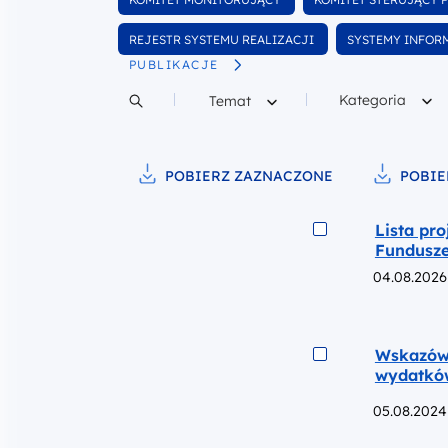
wśród dokumentów
wśród dokumentó
Wyfiltruj
Wyfiltruj
REJESTR SYSTEMU REALIZACJI
SYSTEMY INFOR
wśród dokumentów
PUBLIKACJE
wśród dokume
Filtruj według
Filtruj według
Kategoria
Temat
Szukaj w treści
POBIERZ ZAZNACZONE
POBIE
Pobierz do pliku
Pobierz d
Podgląd
Lista pr
Fundusze
04.08.2026
Podgląd
Wskazówk
wydatkó
05.08.2024