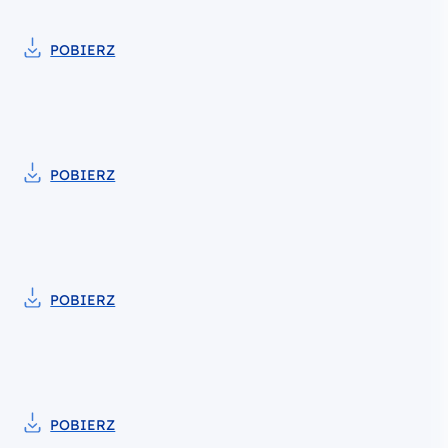
POBIERZ
Pobierz do pliku Znak programu Fundusze Euro
POBIERZ
Pobierz do pliku Strategia komunikacji Fundus
POBIERZ
Pobierz do pliku Karta wizualizacji programu 
POBIERZ
Pobierz do pliku Strategia komunikacji Funduszy Eu