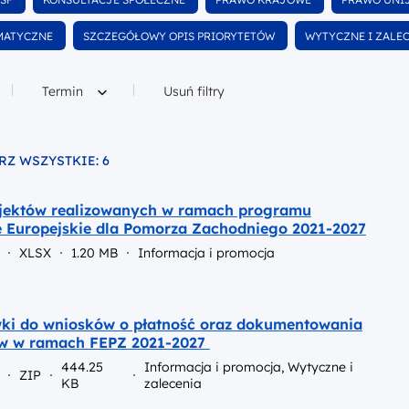
w
wśród dokumentów
wśród dokumentów
wśród dok
Wyfiltruj
Wyfiltruj
MATYCZNE
SZCZEGÓŁOWY OPIS PRIORYTETÓW
WYTYCZNE I ZALE
ntów
wśród dokumentów
wśród dokumen
Filtruj według
Termin
Usuń filtry
RZ WSZYSTKIE: 6
o pliku
ojektów realizowanych w ramach programu
 Europejskie dla Pomorza Zachodniego 2021-2027
XLSX
1.20 MB
Informacja i promocja
i do wniosków o płatność oraz dokumentowania
w w ramach FEPZ 2021-2027
444.25
Informacja i promocja, Wytyczne i
ZIP
KB
zalecenia