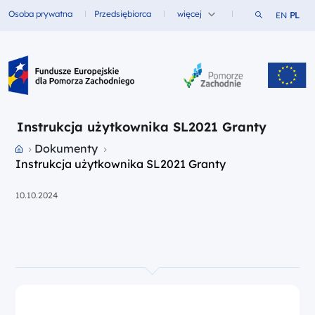
Szukaj w ser
Osoba prywatna
Przedsiębiorca
więcej
EN
PL
Fundusze dla
Fundusze dla
Fundusze Europejskie dla Pomorza Zachodniego
Instrukcja użytkownika SL2021 Granty
Przejdź do strony głównej portalu
Dokumenty
Instrukcja użytkownika SL2021 Granty
10.10.2024