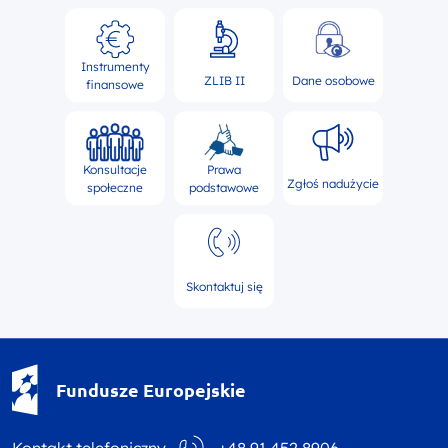
Instrumenty
ZLIB II
Dane osobowe
finansowe
Konsultacje
Prawa
Zgłoś nadużycie
społeczne
podstawowe
Skontaktuj się
Fundusze Europejskie - logotyp
Fundusze Europejskie