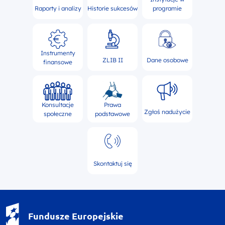
Raporty i analizy
Historie sukcesów
programie
Instrumenty
ZLIB II
Dane osobowe
finansowe
Konsultacje
Prawa
Zgłoś nadużycie
społeczne
podstawowe
Skontaktuj się
Fundusze Europejskie - logotyp
Fundusze Europejskie