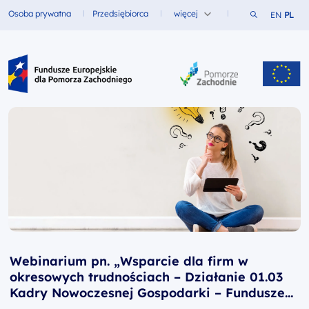
Szukaj w ser
Osoba prywatna
Przedsiębiorca
więcej
EN
PL
Fundusze dla
Fundusze dla
Fundusze Europejskie dla Pomorza Zachodniego
Webinarium pn. „Wsparcie dla firm w
okresowych trudnościach – Działanie 01.03
Kadry Nowoczesnej Gospodarki – Fundusze
Europejskie dla Rozwoju Społecznego”