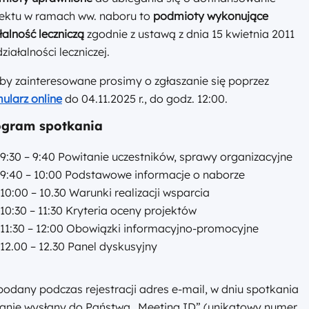
jektu w ramach ww. naboru to
podmioty wykonujące
łalność leczniczą
zgodnie z ustawą z dnia 15 kwietnia 2011
 działalności leczniczej.
y zainteresowane prosimy o zgłaszanie się poprzez
ularz online
do 04.11.2025 r., do godz. 12:00.
ogram spotkania
9:30 – 9:40 Powitanie uczestników, sprawy organizacyjne
9:40 – 10:00 Podstawowe informacje o naborze
10:00 – 10.30 Warunki realizacji wsparcia
10:30 – 11:30 Kryteria oceny projektów
11:30 – 12:00 Obowiązki informacyjno-promocyjne
12.00 – 12.30 Panel dyskusyjny
odany podczas rejestracji adres e-mail, w dniu spotkania
tanie wysłany do Państwa „Meeting ID” (unikatowy numer