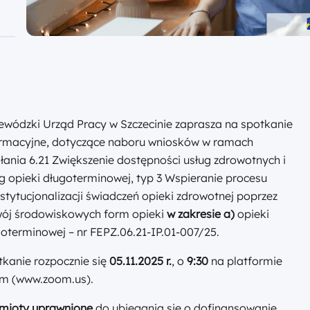
wódzki Urząd Pracy w Szczecinie zaprasza na spotkanie
ormacyjne, dotyczące naboru wniosków w ramach
łania 6.21 Zwiększenie dostępności usług zdrowotnych i
g opieki długoterminowej, typ 3 Wspieranie procesu
stytucjonalizacji świadczeń opieki zdrowotnej poprzez
wój środowiskowych form opieki
w zakresie a)
opieki
oterminowej – nr FEPZ.06.21-IP.01-007/25.
kanie rozpocznie się
05.11.2025 r.
, o
9:30
na platformie
m (www.zoom.us).
mioty uprawnione
do ubiegania się o dofinansowanie