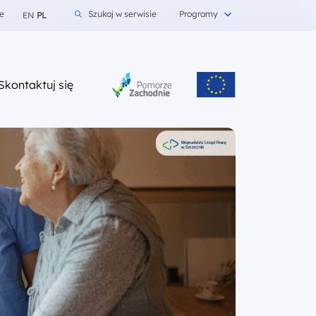
e
Szukaj w serwisie
Programy
EN
PL
z nami
Skontaktuj się