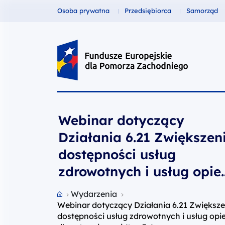
Fundusze dla
Fundusze dla
Fundusze 
Osoba prywatna
Przedsiębiorca
Samorząd
Fundusze Europejskie dla Pomor
Webinar dotyczący
Działania 6.21 Zwiększen
dostępności usług
zdrowotnych i usług opie
długoterminowej (typ 3a)
Przejdź do strony głównej portalu
Wydarzenia
Webinar dotyczący Działania 6.21 Zwiększe
dostępności usług zdrowotnych i usług opie