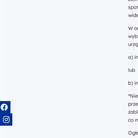
spot
wide
W c
wybó
urzą
a) i
lub
b) i
*Nie
prze
zab
co 
Ogł