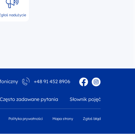
Zgłoś nadużycie
Facebook
Instagram
foniczny
+48 91 452 8906
Często zadawane pytania
Słownik pojęć
Polityka prywatności
Mapa strony
Zgłoś błąd