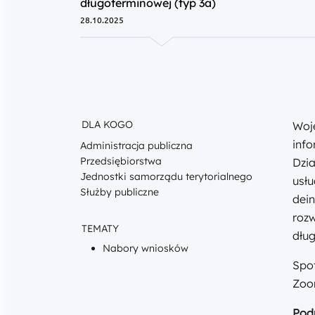
długoterminowej (typ 3a)
28.10.2025
DLA KOGO
Woje
inf
Administracja publiczna
Przedsiębiorstwa
Dzia
Jednostki samorządu terytorialnego
usłu
Służby publiczne
dein
roz
TEMATY
dług
Nabory wniosków
Spot
Zoo
Pod