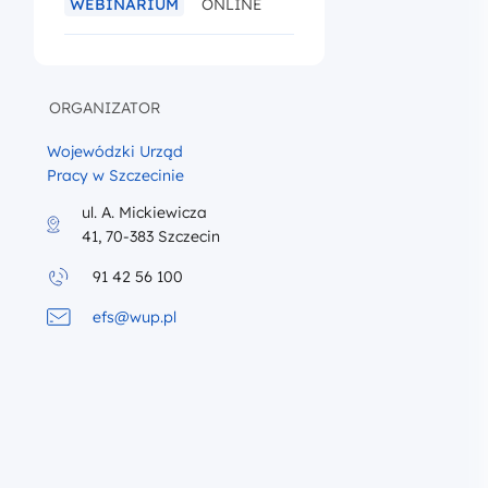
WEBINARIUM
ONLINE
ORGANIZATOR
Wojewódzki Urząd
Pracy w Szczecinie
ul. A. Mickiewicza
41, 70-383 Szczecin
91 42 56 100
efs@wup.pl