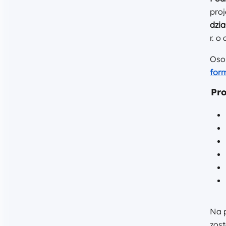
pro
dzia
r. o
Osob
form
Pr
Na p
zos