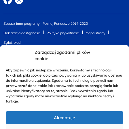
Zobacz inne programy
Poznaj Fundusze 2014-2020
Deklaracja dostępności
Polityka prywatności
Mapa strony
Zgłoś błąd
Zarządzaj zgodami plików
cookie
Aby zapewnić jak najlepsze wrażenia, korzystamy z technologii,
takich jak pliki cookie, do przechowywania i/lub uzyskiwania dostępu
do informacji o urządzeniu. Zgoda na te technologie pozwoli nam
przetwarzać dane, takie jak zachowanie podczas przeglądania lub
unikalne identyfikatory na tej stronie. Brak wyrażenia zgody lub
Projekt finansowany przez Unię Europejską z
wycofanie zgody może niekorzystnie wpłynąć na niektóre cechy i
Europejskiego Funduszu Rozwoju Regionalnego w
funkcje.
ramach Regionalnego Programu Operacyjnego
Województwa Zachodniopomorskiego 2014 - 2020
Akceptuję