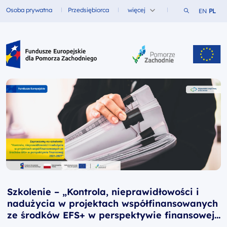
Szukaj w ser
Osoba prywatna
Przedsiębiorca
więcej
EN
PL
Fundusze dla
Fundusze dla
Fundusze Europejskie dla Pomorza Zachodniego
Szkolenie – „Kontrola, nieprawidłowości i
nadużycia w projektach współfinansowanych
ze środków EFS+ w perspektywie finansowej
2021-2027”