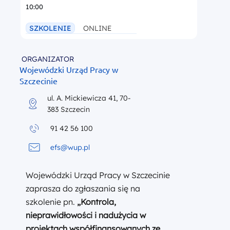
10:00
SZKOLENIE
ONLINE
ORGANIZATOR
Wojewódzki Urząd Pracy w
Szczecinie
ul. A. Mickiewicza 41, 70-
383 Szczecin
91 42 56 100
efs@wup.pl
Wojewódzki Urząd Pracy w Szczecinie
zaprasza do zgłaszania się na
szkolenie pn.
„
Kontrola,
nieprawidłowości i nadużycia w
projektach współfinansowanych ze