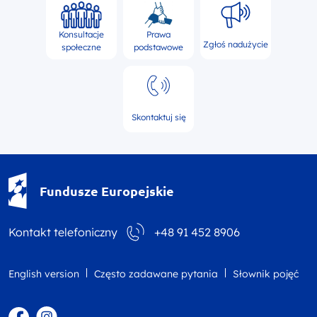
Konsultacje
Prawa
Zgłoś nadużycie
społeczne
podstawowe
Skontaktuj się
Fundusze Europejskie - logotyp
Fundusze Europejskie
Kontakt telefoniczny
+48 91 452 8906
English version
Często zadawane pytania
Słownik pojęć
Facebook
Instagram