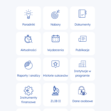
Poradniki
Nabory
Dokumenty
Aktualności
Wydarzenia
Publikacje
Instytucje w
Raporty i analizy
Historie sukcesów
programie
Instrumenty
ZLIB II
Dane osobowe
finansowe