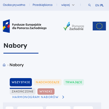
Szukaj w ser
Osoba prywatna
Przedsiębiorca
więcej
EN
PL
Fundusze dla
Fundusze dla
Fundusze Europejskie dla Pomorza Zachodniego
Nabory
Przejdź do strony głównej portalu
Nabory
Pokaż
Pokaż
Pokaż
WSZYSTKIE
NADCHODZĄCE
TRWAJĄCE
Pokaż
Pokaż
ZAKOŃCZONE
WYNIKI
HARMONOGRAM NABORÓW