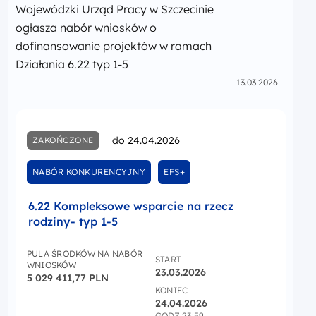
Wojewódzki Urząd Pracy w Szczecinie
ogłasza nabór wniosków o
dofinansowanie projektów w ramach
Działania 6.22 typ 1-5
13.03.2026
do 24.04.2026
ZAKOŃCZONE
NABÓR KONKURENCYJNY
EFS+
6.22 Kompleksowe wsparcie na rzecz
rodziny- typ 1-5
PULA ŚRODKÓW NA NABÓR
START
WNIOSKÓW
23.03.2026
5 029 411,77 PLN
KONIEC
24.04.2026
GODZ 23:59