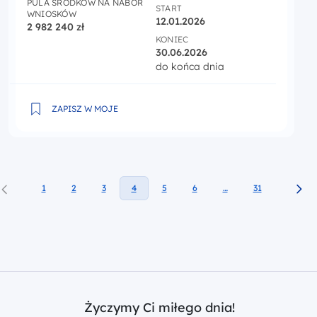
PULA ŚRODKÓW NA NABÓR
START
WNIOSKÓW
12.01.2026
2 982 240 zł
KONIEC
30.06.2026
do końca dnia
2.23 Ochrona przyrody i jej zasobów
ZAPISZ W MOJE
1
2
3
4
5
6
…
31
Życzymy Ci miłego dnia!