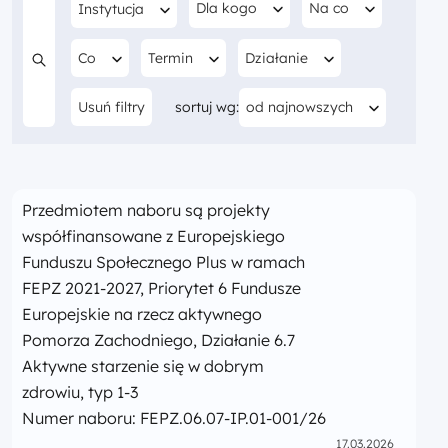
Filtruj według
Filtruj według
Filtruj według
Dla kogo
Na co
Instytucja
Filtruj według
Filtruj według
Filtruj według
Co
Termin
Działanie
Szukaj w treści
Aktualnie sortujesz według
Usuń filtry
sortuj wg:
od najnowszych
Przedmiotem naboru są projekty
współfinansowane z Europejskiego
Funduszu Społecznego Plus w ramach
FEPZ 2021-2027, Priorytet 6 Fundusze
Europejskie na rzecz aktywnego
Pomorza Zachodniego, Działanie 6.7
Aktywne starzenie się w dobrym
zdrowiu, typ 1-3
Numer naboru: FEPZ.06.07-IP.01-001/26
17.03.2026