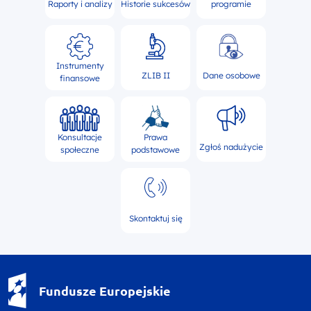
Raporty i analizy
Historie sukcesów
programie
Instrumenty
ZLIB II
Dane osobowe
finansowe
Konsultacje
Prawa
Zgłoś nadużycie
społeczne
podstawowe
Skontaktuj się
Fundusze Europejskie - logotyp
Fundusze Europejskie