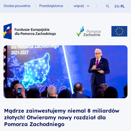
Szukaj w ser
Osoba prywatna
Przedsiębiorca
więcej
EN
PL
Fundusze dla
Fundusze dla
Fundusze Europejskie dla Pomorza Zachodniego
Mądrze zainwestujemy niemal 8 miliardów
złotych! Otwieramy nowy rozdział dla
Pomorza Zachodniego