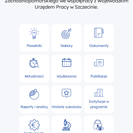
Zachodniopomorskiego we współpracy z Wojewódzkim
Urzędem Pracy w Szczecinie.
Poradniki
Nabory
Dokumenty
Aktualności
Wydarzenia
Publikacje
Instytucje w
Raporty i analizy
Historie sukcesów
programie