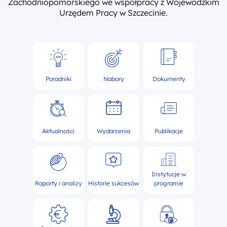
Zachodniopomorskiego we współpracy z Wojewódzkim
Urzędem Pracy w Szczecinie.
Poradniki
Nabory
Dokumenty
Aktualności
Wydarzenia
Publikacje
Instytucje w
Raporty i analizy
Historie sukcesów
programie