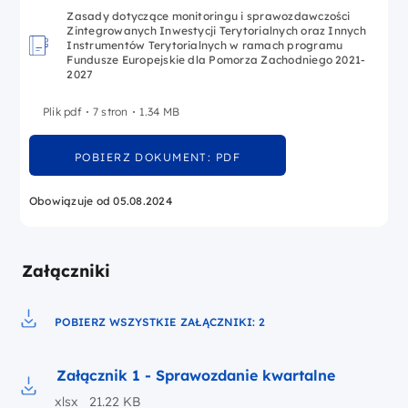
Zasady dotyczące monitoringu i sprawozdawczości
27.08.2024
Zintegrowanych Inwestycji Terytorialnych oraz Innych
Instrumentów Terytorialnych w ramach programu
Fundusze Europejskie dla Pomorza Zachodniego 2021-
2027
Plik pdf
7 stron
1.34 MB
POBIERZ DOKUMENT: PDF
Obowiązuje od 05.08.2024
Załączniki
POBIERZ WSZYSTKIE ZAŁĄCZNIKI: 2
Pobierz do pliku
Załącznik 1 - Sprawozdanie kwartalne
xlsx 21.22 KB
Pobierz do pliku Załącznik 1 - Sprawozdanie kwartalne