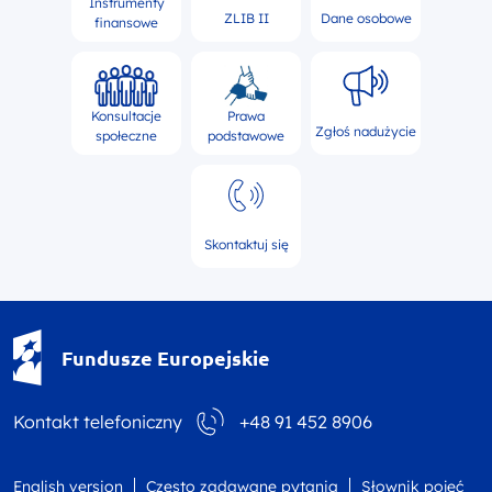
Instrumenty
ZLIB II
Dane osobowe
finansowe
Konsultacje
Prawa
Zgłoś nadużycie
społeczne
podstawowe
Skontaktuj się
Fundusze Europejskie - logotyp
Fundusze Europejskie
Kontakt telefoniczny
+48 91 452 8906
English version
Często zadawane pytania
Słownik pojęć