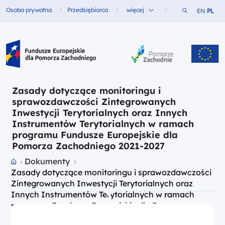
Szukaj w ser
Osoba prywatna
Przedsiębiorca
więcej
EN
PL
Fundusze dla
Fundusze dla
Fundusze Europejskie dla Pomorza Zachodniego
Zasady dotyczące monitoringu i
sprawozdawczości Zintegrowanych
Inwestycji Terytorialnych oraz Innych
Instrumentów Terytorialnych w ramach
programu Fundusze Europejskie dla
Pomorza Zachodniego 2021-2027
Przejdź do strony głównej portalu
Dokumenty
Zasady dotyczące monitoringu i sprawozdawczości
Zintegrowanych Inwestycji Terytorialnych oraz
Innych Instrumentów Terytorialnych w ramach
programu Fundusze Europejskie dla Pomorza
Zachodniego 2021-2027