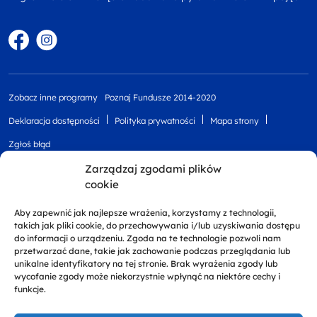
Facebook
Instagram
Zobacz inne programy
Poznaj Fundusze 2014-2020
Deklaracja dostępności
Polityka prywatności
Mapa strony
Zgłoś błąd
Zarządzaj zgodami plików
cookie
Aby zapewnić jak najlepsze wrażenia, korzystamy z technologii,
takich jak pliki cookie, do przechowywania i/lub uzyskiwania dostępu
do informacji o urządzeniu. Zgoda na te technologie pozwoli nam
przetwarzać dane, takie jak zachowanie podczas przeglądania lub
unikalne identyfikatory na tej stronie. Brak wyrażenia zgody lub
Projekt finansowany przez Unię Europejską z
wycofanie zgody może niekorzystnie wpłynąć na niektóre cechy i
Europejskiego Funduszu Rozwoju Regionalnego w
funkcje.
ramach Regionalnego Programu Operacyjnego