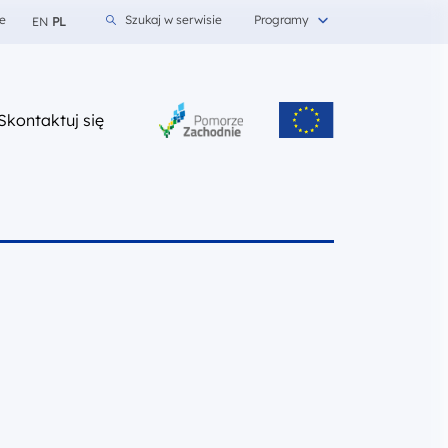
e
Szukaj w serwisie
Programy
EN
PL
z nami
Skontaktuj się