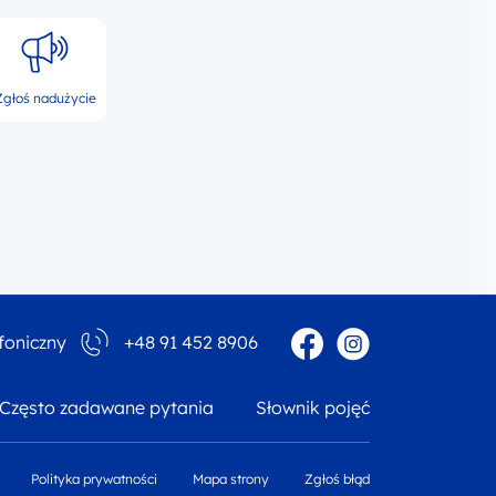
Zgłoś nadużycie
Facebook
Instagram
foniczny
+48 91 452 8906
Często zadawane pytania
Słownik pojęć
Polityka prywatności
Mapa strony
Zgłoś błąd