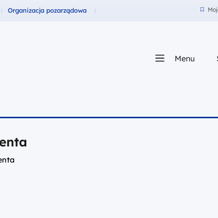
dla
Fundusze dla
Moj
Organizacja pozarządowa
Moje
Menu
za Zachodniego
jenta
jenta