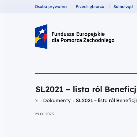
Fundusze dla
Fundusze dla
Fundusze 
Osoba prywatna
Przedsiębiorca
Samorząd
Fundusze Europejskie dla Pomor
SL2021 – lista ról Benefic
Przejdź do strony głównej portalu
Dokumenty
SL2021 – lista ról Benefic
29.08.2025