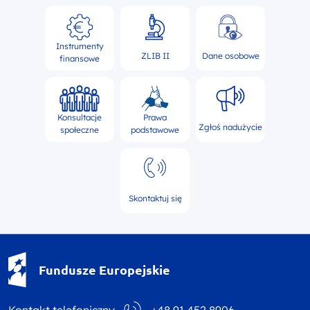
Instrumenty
ZLIB II
Dane osobowe
finansowe
Konsultacje
Prawa
Zgłoś nadużycie
społeczne
podstawowe
Skontaktuj się
Fundusze Europejskie - logotyp
Fundusze Europejskie