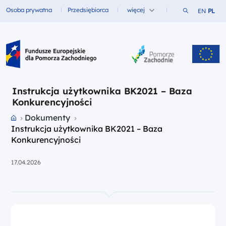
Szukaj w ser
Osoba prywatna
Przedsiębiorca
więcej
EN
PL
Fundusze dla
Fundusze dla
Fundusze Europejskie dla Pomorza Zachodniego
Instrukcja użytkownika BK2021 – Baza
Konkurencyjności
Przejdź do strony głównej portalu
Dokumenty
Instrukcja użytkownika BK2021 – Baza
Konkurencyjności
17.04.2026